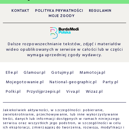
KONTAKT
POLITYKA PRYWATNOŚCI
REGULAMIN
MOJE ZGODY
Dalsze rozpowszechnianie tekstów, zdjęć i materiałów
wideo opublikowanych w serwisie w całości lub w części
wymaga uprzedniej zgody wydawcy.
Elle.pl
Glamour.pl
Gotujmy.pl
Mamotoja.pl
Mojegotowanie.pl
National-geographic.pl
Party.pl
Polki.pl
Przyslijprzepis.pl
Viva.pl
Wizaz.pl
Jakiekolwiek aktywności, w szczególności: pobieranie,
zwielokrotnianie, przechowywanie, lub inne wykorzystywanie
treści, danych lub informacji dostępnych w ramach niniejszego
serwisu oraz wszystkich jego podstron, w szczególności w celu
ich eksploracji, zmierzającej do tworzenia, rozwoju, modyfikacji i