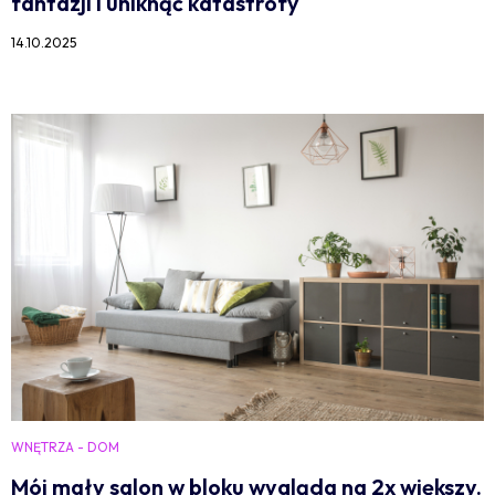
fantazji i uniknąć katastrofy
14.10.2025
WNĘTRZA - DOM
Mój mały salon w bloku wygląda na 2x większy.