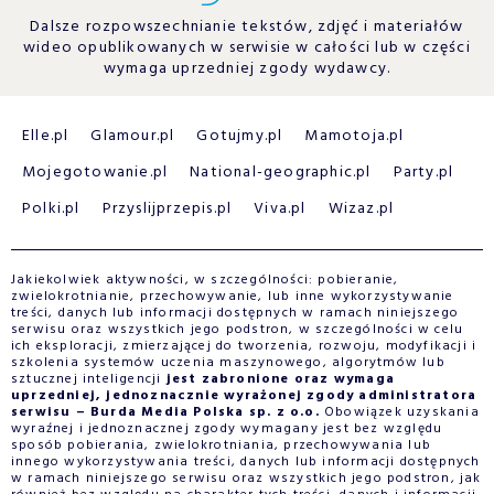
Dalsze rozpowszechnianie tekstów, zdjęć i materiałów
wideo opublikowanych w serwisie w całości lub w części
wymaga uprzedniej zgody wydawcy.
Elle.pl
Glamour.pl
Gotujmy.pl
Mamotoja.pl
Mojegotowanie.pl
National-geographic.pl
Party.pl
Polki.pl
Przyslijprzepis.pl
Viva.pl
Wizaz.pl
Jakiekolwiek aktywności, w szczególności: pobieranie,
zwielokrotnianie, przechowywanie, lub inne wykorzystywanie
treści, danych lub informacji dostępnych w ramach niniejszego
serwisu oraz wszystkich jego podstron, w szczególności w celu
ich eksploracji, zmierzającej do tworzenia, rozwoju, modyfikacji i
szkolenia systemów uczenia maszynowego, algorytmów lub
sztucznej inteligencji
jest zabronione oraz wymaga
uprzedniej, jednoznacznie wyrażonej zgody administratora
serwisu – Burda Media Polska sp. z o.o.
Obowiązek uzyskania
wyraźnej i jednoznacznej zgody wymagany jest bez względu
sposób pobierania, zwielokrotniania, przechowywania lub
innego wykorzystywania treści, danych lub informacji dostępnych
w ramach niniejszego serwisu oraz wszystkich jego podstron, jak