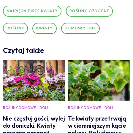
NAJPIĘKNIEJSZE KWIATY
ROŚLINY OZDOBNE
ROŚLINY
KWIATY
DOMOWY TRIK
Czytaj także
ROŚLINY DOMOWE - DOM
ROŚLINY DOMOWE - DOM
Nie częstuj gości, wylej
Te kwiaty przetrwają
do doniczki. Kwiaty
w ciemniejszym kącie
przejmą parapet
pokoju. Południowy