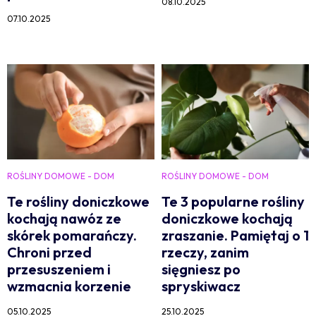
08.10.2025
07.10.2025
ROŚLINY DOMOWE - DOM
ROŚLINY DOMOWE - DOM
Te rośliny doniczkowe
Te 3 popularne rośliny
kochają nawóz ze
doniczkowe kochają
skórek pomarańczy.
zraszanie. Pamiętaj o 1
Chroni przed
rzeczy, zanim
przesuszeniem i
sięgniesz po
wzmacnia korzenie
spryskiwacz
05.10.2025
25.10.2025