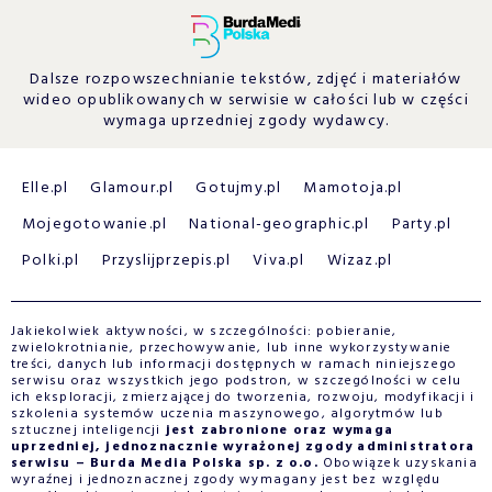
Dalsze rozpowszechnianie tekstów, zdjęć i materiałów
wideo opublikowanych w serwisie w całości lub w części
wymaga uprzedniej zgody wydawcy.
Elle.pl
Glamour.pl
Gotujmy.pl
Mamotoja.pl
Mojegotowanie.pl
National-geographic.pl
Party.pl
Polki.pl
Przyslijprzepis.pl
Viva.pl
Wizaz.pl
Jakiekolwiek aktywności, w szczególności: pobieranie,
zwielokrotnianie, przechowywanie, lub inne wykorzystywanie
treści, danych lub informacji dostępnych w ramach niniejszego
serwisu oraz wszystkich jego podstron, w szczególności w celu
ich eksploracji, zmierzającej do tworzenia, rozwoju, modyfikacji i
szkolenia systemów uczenia maszynowego, algorytmów lub
sztucznej inteligencji
jest zabronione oraz wymaga
uprzedniej, jednoznacznie wyrażonej zgody administratora
serwisu – Burda Media Polska sp. z o.o.
Obowiązek uzyskania
wyraźnej i jednoznacznej zgody wymagany jest bez względu