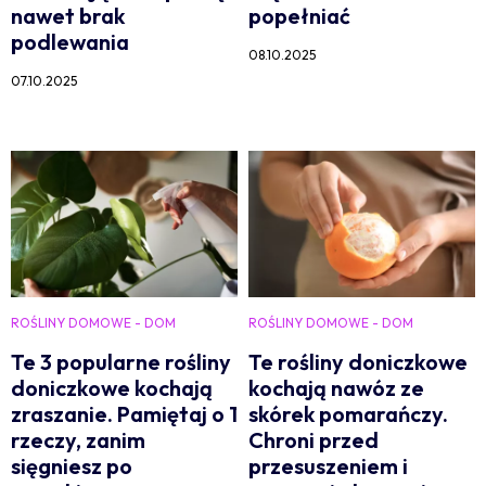
nawet brak
popełniać
podlewania
08.10.2025
07.10.2025
ROŚLINY DOMOWE - DOM
ROŚLINY DOMOWE - DOM
Te 3 popularne rośliny
Te rośliny doniczkowe
doniczkowe kochają
kochają nawóz ze
zraszanie. Pamiętaj o 1
skórek pomarańczy.
rzeczy, zanim
Chroni przed
sięgniesz po
przesuszeniem i