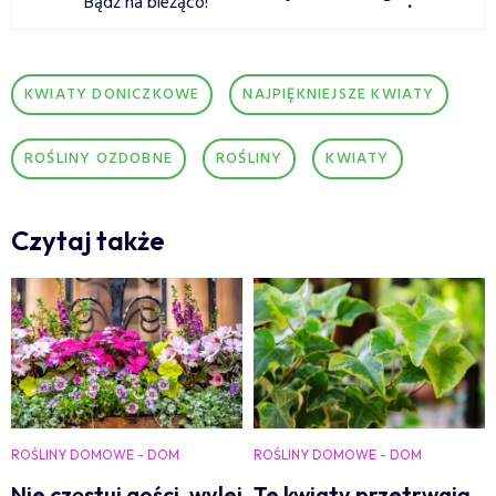
Bądź na bieżąco!
.
KWIATY DONICZKOWE
NAJPIĘKNIEJSZE KWIATY
ROŚLINY OZDOBNE
ROŚLINY
KWIATY
Czytaj także
ROŚLINY DOMOWE - DOM
ROŚLINY DOMOWE - DOM
Nie częstuj gości, wylej
Te kwiaty przetrwają