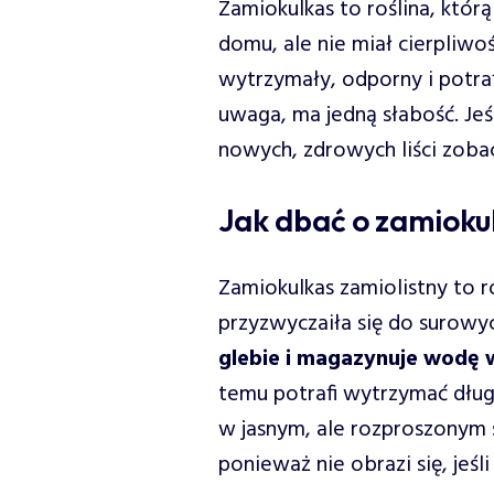
Zamiokulkas to roślina, którą
domu, ale nie miał cierpliw
wytrzymały, odporny i potraf
uwaga, ma jedną słabość. Jeś
nowych, zdrowych liści zobac
Jak dbać o zamioku
Zamiokulkas zamiolistny to ro
przyzwyczaiła się do surow
glebie i magazynuje wodę w
temu potrafi wytrzymać długi
w jasnym, ale rozproszonym ś
ponieważ nie obrazi się, jeśl