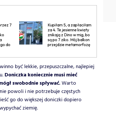
rzez 7
Kupiłam 5, a zapłaciłam
za 4. Te jesienne kwiaty
ako
znikają z Dino w mig, bo
a
są po 7 ziko. Mój balkon
ego do
przejdzie metamorfozę
inno być lekkie, przepuszczalne, najlepiej
ku.
Doniczka koniecznie musi mieć
mógł swobodnie spływać.
Warto
nie powoli i nie potrzebuje częstych
ieść go do większej doniczki dopiero
 wypychać ziemię.