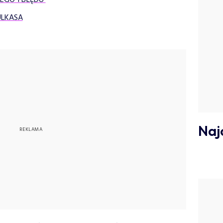
TEGO 1 BŁĘDU
LKASA
Naj