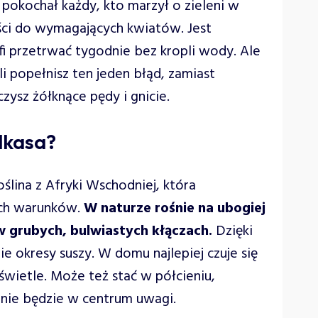
 pokochał każdy, kto marzył o zieleni w
ości do wymagających kwiatów. Jest
i przetrwać tygodnie bez kropli wody. Ale
li popełnisz ten jeden błąd, zamiast
zysz żółknące pędy i gnicie.
lkasa?
ślina z Afryki Wschodniej, która
ych warunków.
W naturze rośnie na ubogiej
 grubych, bulwiastych kłączach.
Dzięki
e okresy suszy. W domu najlepiej czuje się
wietle. Może też stać w półcieniu,
i nie będzie w centrum uwagi.