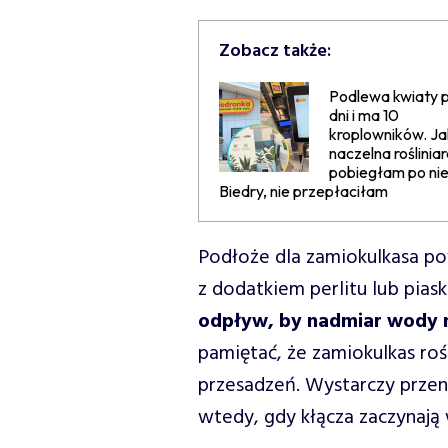
Zobacz także:
Podlewa kwiaty p
dni i ma 10
kroplowników. J
naczelna rośliniar
pobiegłam po ni
Biedry, nie przepłaciłam
Podłoże dla zamiokulkasa pow
z dodatkiem perlitu lub pias
odpływ, by nadmiar wody 
pamiętać, że zamiokulkas roś
przesadzeń. Wystarczy przen
wtedy, gdy kłącza zaczynają