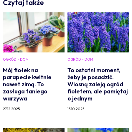
Czytaj także
OGRÓD - DOM
OGRÓD - DOM
Mój fiołek na
To ostatni moment,
parapecie kwitnie
żeby je posadzić.
nawet zimą. To
Wiosną zaleją ogród
zasługa taniego
fioletem, ale pamiętaj
warzywa
o jednym
27.12.2025
15.10.2025