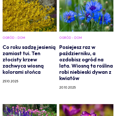
OGRÓD - DOM
OGRÓD - DOM
Co roku sadzę jesienią
Posiejesz raz w
zamiast tui. Ten
październiku, a
złocisty krzew
ozdobisz ogród na
zachwyca wiosną
lata. Wiosną ta roślina
kolorami słońca
robi niebieski dywan z
kwiatów
25.10.2025
20.10.2025