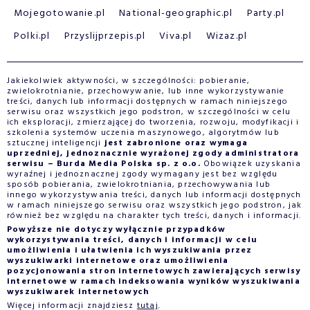
Mojegotowanie.pl
National-geographic.pl
Party.pl
Polki.pl
Przyslijprzepis.pl
Viva.pl
Wizaz.pl
Jakiekolwiek aktywności, w szczególności: pobieranie,
zwielokrotnianie, przechowywanie, lub inne wykorzystywanie
treści, danych lub informacji dostępnych w ramach niniejszego
serwisu oraz wszystkich jego podstron, w szczególności w celu
ich eksploracji, zmierzającej do tworzenia, rozwoju, modyfikacji i
szkolenia systemów uczenia maszynowego, algorytmów lub
sztucznej inteligencji
jest zabronione oraz wymaga
uprzedniej, jednoznacznie wyrażonej zgody administratora
serwisu – Burda Media Polska sp. z o.o.
Obowiązek uzyskania
wyraźnej i jednoznacznej zgody wymagany jest bez względu
sposób pobierania, zwielokrotniania, przechowywania lub
innego wykorzystywania treści, danych lub informacji dostępnych
w ramach niniejszego serwisu oraz wszystkich jego podstron, jak
również bez względu na charakter tych treści, danych i informacji.
Powyższe nie dotyczy wyłącznie przypadków
wykorzystywania treści, danych i informacji w celu
umożliwienia i ułatwienia ich wyszukiwania przez
wyszukiwarki internetowe oraz umożliwienia
pozycjonowania stron internetowych zawierających serwisy
internetowe w ramach indeksowania wyników wyszukiwania
wyszukiwarek internetowych
Więcej informacji znajdziesz
tutaj
.