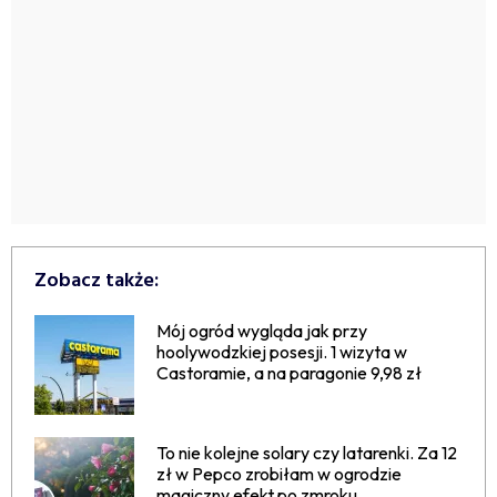
Zobacz także:
Mój ogród wygląda jak przy
hoolywodzkiej posesji. 1 wizyta w
Castoramie, a na paragonie 9,98 zł
To nie kolejne solary czy latarenki. Za 12
zł w Pepco zrobiłam w ogrodzie
magiczny efekt po zmroku